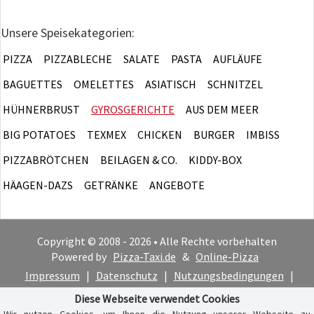
Unsere Speisekategorien:
PIZZA
PIZZABLECHE
SALATE
PASTA
AUFLÄUFE
BAGUETTES
OMELETTES
ASIATISCH
SCHNITZEL
HÜHNERBRUST
GYROSGERICHTE
AUS DEM MEER
BIG POTATOES
TEXMEX
CHICKEN
BURGER
IMBISS
PIZZABRÖTCHEN
BEILAGEN & CO.
KIDDY-BOX
HÄAGEN-DAZS
GETRÄNKE
ANGEBOTE
Copyright © 2008 - 2026 • Alle Rechte vorbehalten
Powered by
Pizza-Taxi.de
&
Online-Pizza
Impressum
|
Datenschutz
|
Nutzungsbedingungen
|
Cookie-Hinweis
Diese Webseite verwendet Cookies